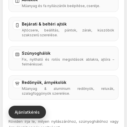
Műanyag és fa nyílászárók beépítése, cseréje.
Bejárati & beltéri ajtók
Ajtócsere, beállítás, pántok, zárak, küszöbök
szakszerű szerelése.
Szúnyoghálók
Fix, nyitható és rolós megoldások ablakra, ajtóra –
felméréssel.
Redőnyök, árnyékolók
Műanyag & alumínium redőnyök, reluxák,
szalagfüggönyök szerelése.
Ajánlatkérés
Röviden írja le, milyen nyílászáróhoz, szúnyoghálóhoz vagy