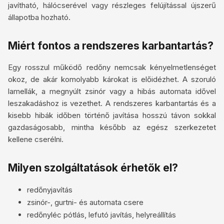
javítható, hálócserével vagy részleges felújítással újszerű
állapotba hozható.
Miért fontos a rendszeres karbantartás?
Egy rosszul működő redőny nemcsak kényelmetlenséget
okoz, de akár komolyabb károkat is előidézhet. A szoruló
lamellák, a megnyúlt zsinór vagy a hibás automata idővel
leszakadáshoz is vezethet. A rendszeres karbantartás és a
kisebb hibák időben történő javítása hosszú távon sokkal
gazdaságosabb, mintha később az egész szerkezetet
kellene cserélni.
Milyen szolgáltatások érhetők el?
redőnyjavítás
zsinór-, gurtni- és automata csere
redőnyléc pótlás, lefutó javítás, helyreállítás