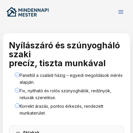
Skip
to
content
Nyílászáró és szúnyogháló
szaki
precíz, tiszta munkával
Paneltől a családi házig – egyedi megoldások mérés
✓
alapján.
Fix, nyitható és rolós szúnyoghálók, redőnyök,
✓
reluxák szerelése.
Korrekt árazás, pontos érkezés, rendezett
✓
munkaterület.
Ablakok