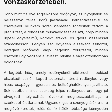
vonzáskörzetében.
Több mint tíz éve foglalkozom redőnyök, szúnyoghálók és
nyílászárók teljes körű javításával, karbantartásával és
cseréjével. Munkám során kiemelten fontosnak tartom a
precizitást, a rendezett munkavégzést és azt, hogy minden
ügyfél egyértelmű, korrekt árakkal és gyors kiszállással
számolhasson. Legyen szó egyetlen elszakadt zsinórról,
beragadt redőnyről vagy nagyobb felújításról, minden
esetben úgy végzem a javítást, mintha a saját otthonomban
dolgoznék.
A legtöbb hiba, amely redőnyöknél előfordul – például
elszakadt zsinór, kopott automata, törött redőnyléc vagy
hibás csapágy – gyorsan és költséghatékonyan javítható.
Sok esetben nincs szükség teljes redőnycserére: egy jól
elvégzett helyreállítás évekkel meghosszabbíthatja a
szerkezet élettartamát. Ugyanez igaz a szúnyoghálókra is: a
meglévő keretek, rolós és fix hálók többsége könnyedén