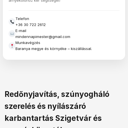
árnyékolóhoz kér segítséget!
Telefon
+36 30 722 2612
E-mail
mindennapimester@gmail.com
Munkavégzés
Baranya megye és környéke – kiszállással.
Redőnyjavítás, szúnyogháló
szerelés és nyílászáró
karbantartás Szigetvár és