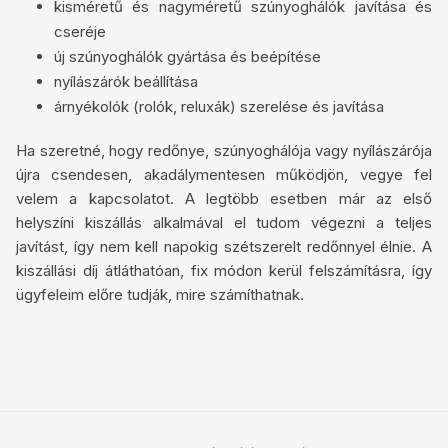
kisméretű és nagyméretű szúnyoghálók javítása és
cseréje
új szúnyoghálók gyártása és beépítése
nyílászárók beállítása
árnyékolók (rolók, reluxák) szerelése és javítása
Ha szeretné, hogy redőnye, szúnyoghálója vagy nyílászárója
újra csendesen, akadálymentesen működjön, vegye fel
velem a kapcsolatot. A legtöbb esetben már az első
helyszíni kiszállás alkalmával el tudom végezni a teljes
javítást, így nem kell napokig szétszerelt redőnnyel élnie. A
kiszállási díj átláthatóan, fix módon kerül felszámításra, így
ügyfeleim előre tudják, mire számíthatnak.