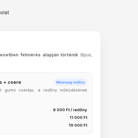
olat
esetben felmérés alapján történik
(típus,
ás + csere
Műanyag redőny
tt gurtni cseréje, a redőny működésének
8 000 Ft / redőny
11 000 Ft
19 000 Ft