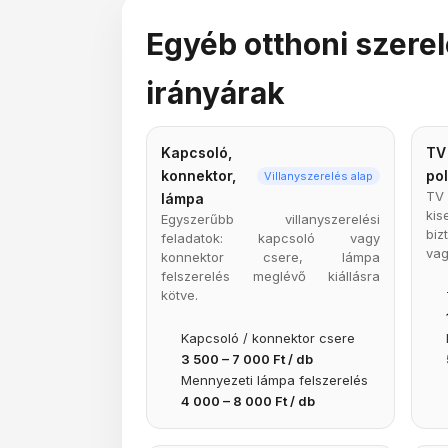
Egyéb otthoni szere
irányárak
Kapcsoló,
TV
konnektor,
po
Villanyszerelés alap
TV 
lámpa
ki
Egyszerűbb villanyszerelési
biz
feladatok: kapcsoló vagy
vag
konnektor csere, lámpa
felszerelés meglévő kiállásra
kötve.
Kapcsoló / konnektor csere
3 500 – 7 000 Ft / db
Mennyezeti lámpa felszerelés
4 000 – 8 000 Ft / db