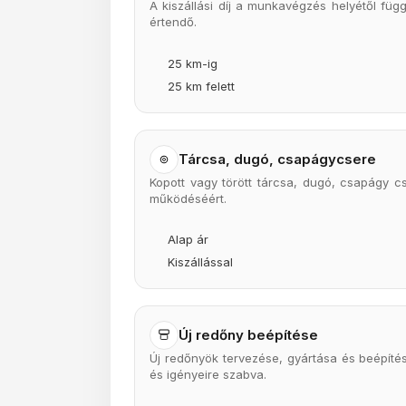
A kiszállási díj a munkavégzés helyétől fü
értendő.
25 km-ig
25 km felett
Tárcsa, dugó, csapágycsere
Kopott vagy törött tárcsa, dugó, csapágy 
működéséért.
Alap ár
Kiszállással
Új redőny beépítése
Új redőnyök tervezése, gyártása és beépíté
és igényeire szabva.