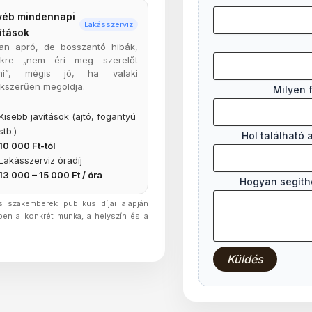
yéb mindennapi
Lakásszerviz
ítások
an apró, de bosszantó hibák,
ikre „nem éri meg szerelőt
vni”, mégis jó, ha valaki
kszerűen megoldja.
Milyen 
Kisebb javítások (ajtó, fogantyú
stb.)
Hol található 
10 000 Ft-tól
Lakásszerviz óradíj
13 000 – 15 000 Ft / óra
Hogyan segíthe
s szakemberek publikus díjai alapján
ben a konkrét munka, a helyszín és a
.
Küldés