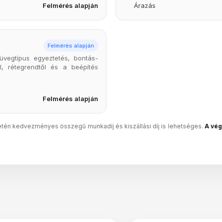
Felmérés alapján
Árazás
Felmérés alapján
üvegtípus egyeztetés, bontás-
, rétegrendtől és a beépítés
Felmérés alapján
én kedvezményes összegű munkadíj és kiszállási díj is lehetséges.
A vég