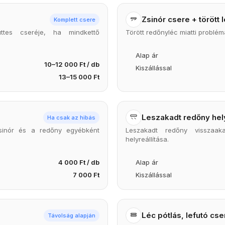
Zsinór csere + törött l
Komplett csere
tes cseréje, ha mindkettő
Törött redőnyléc miatti problé
Alap ár
10–12 000 Ft / db
Kiszállással
13–15 000 Ft
Leszakadt redőny hely
Ha csak az hibás
sinór és a redőny egyébként
Leszakadt redőny visszaak
helyreállítása.
4 000 Ft / db
Alap ár
7 000 Ft
Kiszállással
Léc pótlás, lefutó cse
Távolság alapján