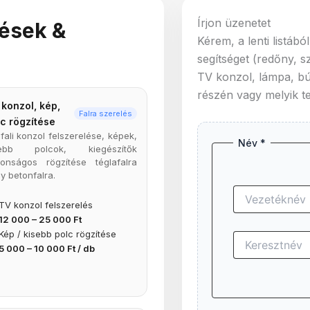
Írjon üzenetet
lések &
Kérem, a lenti listáb
segítséget (redőny, s
TV konzol, lámpa, bút
részén vagy melyik t
 konzol, kép,
Falra szerelés
lc rögzítése
fali konzol felszerelése, képek,
Név
*
sebb polcok, kiegészítők
tonságos rögzítése téglafalra
y betonfalra.
TV konzol felszerelés
12 000 – 25 000 Ft
Kép / kisebb polc rögzítése
5 000 – 10 000 Ft / db