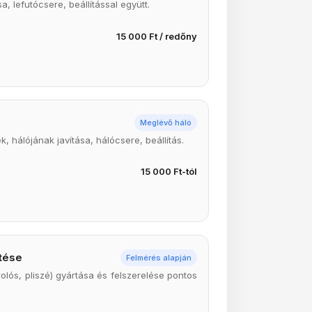
a, lefutócsere, beállítással együtt.
15 000 Ft / redőny
Meglévő háló
 hálójának javítása, hálócsere, beállítás.
15 000 Ft-tól
tése
Felmérés alapján
rolós, pliszé) gyártása és felszerelése pontos