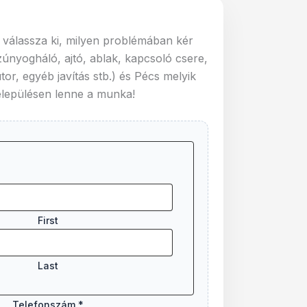
ól válassza ki, milyen problémában kér
zúnyogháló, ajtó, ablak, kapcsoló csere,
or, egyéb javítás stb.) és Pécs melyik
elepülésen lenne a munka!
First
Last
Telefonszám
*