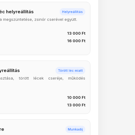
éc helyreállítás
Helyreállítás
ma megszüntetése, zsinór cserével együtt.
13 000 Ft
16 000 Ft
reállítás
Törött léc miatt
asztása, törött lécek cseréje, működés
10 000 Ft
13 000 Ft
re
Munkadíj