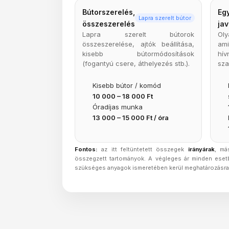
Bútorszerelés,
Eg
Lapra szerelt bútor
összeszerelés
jav
Lapra szerelt bútorok
Oly
összeszerelése, ajtók beállítása,
am
kisebb bútormódosítások
hí
(fogantyú csere, áthelyezés stb.).
sza
Kisebb bútor / komód
10 000 – 18 000 Ft
Óradíjas munka
13 000 – 15 000 Ft / óra
Fontos:
az itt feltüntetett összegek
irányárak
, má
összegzett tartományok. A végleges ár minden eset
szükséges anyagok ismeretében kerül meghatározásra