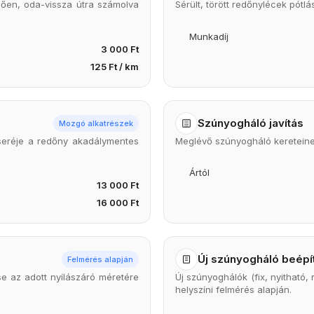
ggően, oda-vissza útra számolva
Sérült, törött redőnylécek pótlás
Munkadíj
3 000 Ft
125 Ft / km
Szúnyogháló javítás
Mozgó alkatrészek
cseréje a redőny akadálymentes
Meglévő szúnyogháló kereteinek,
Ártól
13 000 Ft
16 000 Ft
Új szúnyogháló beépí
Felmérés alapján
se az adott nyílászáró méretére
Új szúnyoghálók (fix, nyitható, 
helyszíni felmérés alapján.