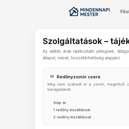
Skip
to
Főo
content
Szolgáltatások – tájék
Az alábbi árak tájékoztató jellegűek, átl
állapot, méret, hozzáférhetőség alapján).
Redőnyzsinór csere
Még nem szakadt el a zsinór, megelőző cs
beragadását.
Alap ár
1 redőny kiszállással
2 redőny kiszállással