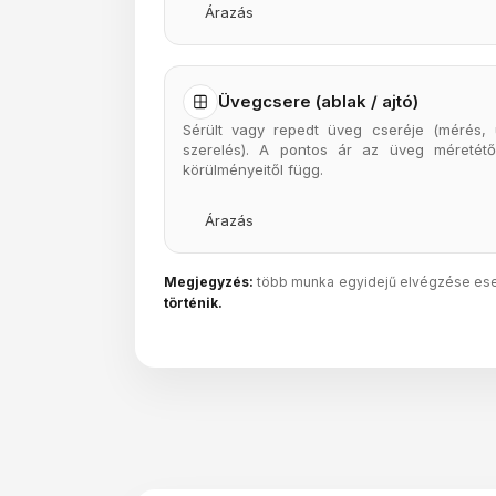
Árazás
Üvegcsere (ablak / ajtó)
Sérült vagy repedt üveg cseréje (mérés, 
szerelés). A pontos ár az üveg méretétől
körülményeitől függ.
Árazás
Megjegyzés:
több munka egyidejű elvégzése eset
történik.