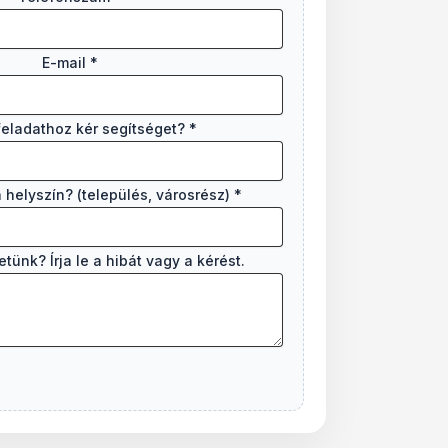
E-mail
t
*
a
l
feladathoz kér segítséget?
*
á
l
h
a helyszín? (település, városrész)
*
a
t
tünk? Írja le a hibát vagy a kérést.
ó
H
o
l
a